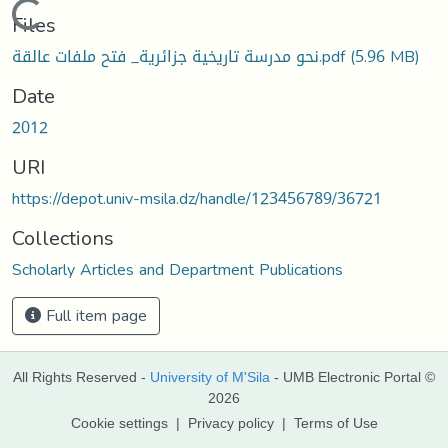
Loading...
Files
نحو مدرسة تاريخية جزائرية_ فتح ملفات عالقة.pdf
(5.96 MB)
Date
2012
URI
https://depot.univ-msila.dz/handle/123456789/36721
Collections
Scholarly Articles and Department Publications
Full item page
All Rights Reserved -
University of M'Sila
- UMB Electronic Portal ©
2026
Cookie settings
|
Privacy policy
|
Terms of Use