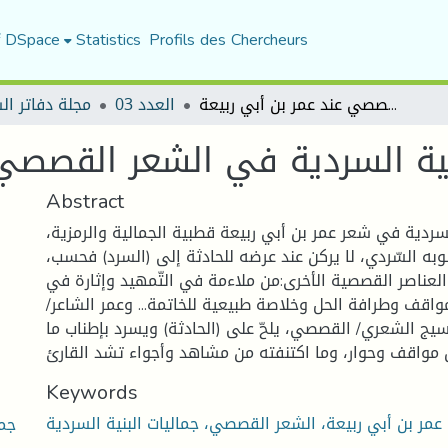
f DSpace
Statistics
Profils des Chercheurs
جماليات البنية السردية في الشعر القصصي عند عمر بن أبي ربيعة
العدد 03
مجلة دفاتر ال
نية السردية في الشعر القصصي 
Abstract
لسردية في شعر عمر بن أبي ربيعة قطبية الجمالية والرمزية،
به السّردي، لا يركن عند عرضه للحادثة إلى (السرد) فحسب،
لعناصر القصصية الأخرى:من ملاءمة في التّمهيد وإثارة في
واقف وطرافة الحل وخلاصة طبيعية للخاتمة... وعمر الشاعر/
سيج الشعري/ القصصي، يلحّ على (الحادثة) ويسرد بإطناب ما
Keywords
عمر بن أبي ربيعة، الشعر القصصي، جماليات البنية السردية
جما