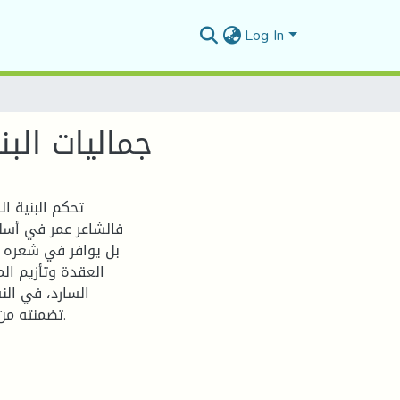
Log In
جماليات الب
تحكم البنية ا
فالشاعر عمر في أسلو
بل يوافر في شعره ا
العقدة وتأزيم الم
السارد، في الن
تضمنته من مواقف وحوار، وما اكتنفته من مشاهد وأجواء تشد القارئ.