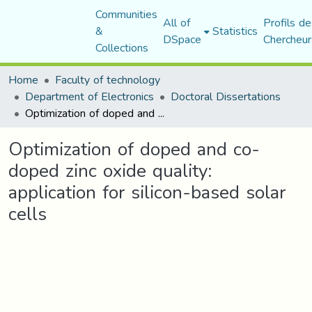
Communities
All of
Profils de
&
Statistics
DSpace
Chercheur
Collections
Home
Faculty of technology
Department of Electronics
Doctoral Dissertations
Optimization of doped and co-doped zinc oxide quality: application for silicon-based solar cells
Optimization of doped and co-
doped zinc oxide quality:
application for silicon-based solar
cells