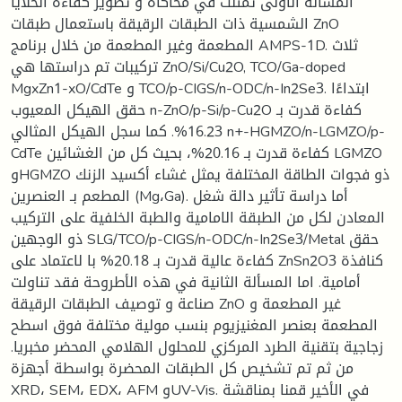
المسألة الاولى تمثلت في محاكاة و تطوير كفاءة الخلايا
الشمسية ذات الطبقات الرقيقة باستعمال طبقات ZnO
المطعمة وغير المطعمة من خلال برنامج AMPS-1D. ثلاث
تركيبات تم دراستها هي ZnO/Si/Cu2O, TCO/Ga-doped
MgxZn1-xO/CdTe و TCO/p-CIGS/n-ODC/n-In2Se3. ابتداءًا
حقق الهيكل المعيوب n-ZnO/p-Si/p-Cu2O كفاءة قدرت بـ
16.23%. كما سجل الهيكل المثالي n+-HGMZO/n-LGMZO/p-
CdTe كفاءة قدرت بـ 20.16%، بحيث كل من الغشائين LGMZO
وHGMZO ذو فجوات الطاقة المختلفة يمثل غشاء أكسيد الزنك
المطعم بـ العنصرين (Mg،Ga). أما دراسة تأثير دالة شغل
المعادن لكل من الطبقة الامامية والطبة الخلفية على التركيب
ذو الوجهين SLG/TCO/p-CIGS/n-ODC/n-In2Se3/Metal حقق
كفاءة عالية قدرت بـ 20.18% با لاعتماد على ZnSn2O3 كنافذة
أمامية. اما المسألة الثانية في هذه الأطروحة فقد تناولت
صناعة و توصيف الطبقات الرقيقة ZnO غير المطعمة و
المطعمة بعنصر المغنيزيوم بنسب مولية مختلفة فوق اسطح
زجاجية بتقنية الطرد المركزي للمحلول الهلامي المحضر مخبريا.
من ثم تم تشخيص كل الطبقات المحضرة بواسطة أجهزة
XRD، SEM، EDX، AFM وUV-Vis. في الأخير قمنا بمناقشة