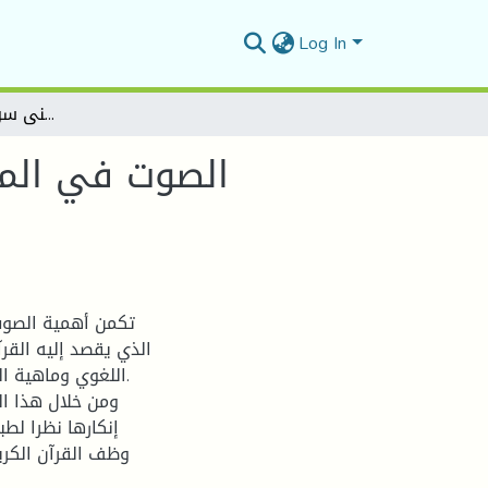
Log In
الصوت في المفردة القرآنية ودوره في تمثيل المعنى سورة الواقعة -أنموذجا-
الصوت في المف
تكمن أهمية الصوت
الذي يقصد إليه القر
اللغوي وماهية الد
ومن خلال هذا ال
إنكارها نظرا لطب
وظف القرآن الكر