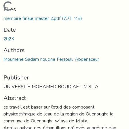
Loading...
Files
mémoire finale master 2.pdf
(7.71 MB)
Date
2023
Authors
Moumene Sadam houcine Ferzoulli Abdenaceur
Publisher
UNIVERSITE MOHAMED BOUDIAF - M’SILA
Abstract
ce travail est baser sur l’etud des composant
physicochimique de l’eau de la region de Ouenougha la
commune de Ouenougha wilaya de M’sila.
Après analyse des échantillons prélevés auprés de cinq