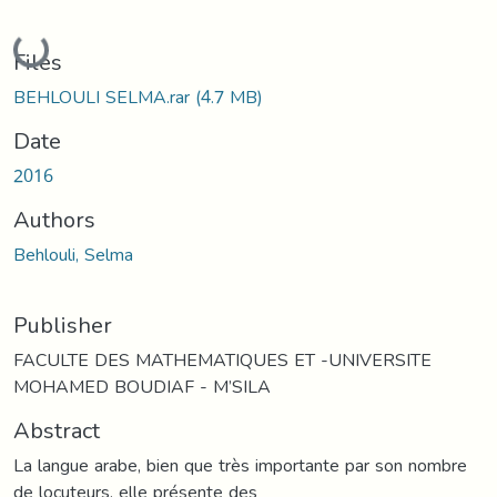
Loading...
Files
BEHLOULI SELMA.rar
(4.7 MB)
Date
2016
Authors
Behlouli, Selma
Publisher
FACULTE DES MATHEMATIQUES ET -UNIVERSITE
MOHAMED BOUDIAF - M’SILA
Abstract
La langue arabe, bien que très importante par son nombre
de locuteurs, elle présente des