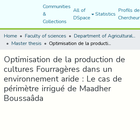
Communities
All of
Profils de
&
Statistics
DSpace
Chercheur
Collections
Home
Faculty of sciences
Department of Agricultural Sciences
Master thesis
Optimisation de la production de cultures Fourragères dans un environnement aride : Le cas de périmètre irrigué de Maadher Boussaâda
Optimisation de la production de
cultures Fourragères dans un
environnement aride : Le cas de
périmètre irrigué de Maadher
Boussaâda