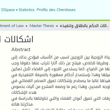
f DSpace
Statistics
Profils des Chercheurs
tment of Law
Master Thesis
اشكالات الحكم بالطلاق وتنفيذه
اشكالات ا
Abstract
اة الزوجية بين الزوجين لسبب من الأسباب فيؤدي بذلك إلى
طريقا للخلاص، فينتح عن ذلك آثارا تترتب عنها حقوقا وجب
ها من الضياع، كما يستدعي اللجوء إلى القضاء لأجل تمكين
لها وهذا بإستصدار أحكام ممهورة بالصيغة التنفيذية في
نفيذها غالبا ما يصطدم بإشكالات تعيق المحضر القضائي في
لوجه الصحيح، وهذا رغم ما وضعه المشرع من آليات بخصوص
هذه الإشكالات.
قات التي تعيق أعوان القضاء والتي تناولناها بالدراسة في
مذكرتنا هاته.