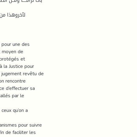
بات لزامــــا ومــن ا
لآخروهذا من 
e pour une des
et moyen de
e protégés et
à la Justice pour
t jugement revêtu de
on rencontre
e d’effectuer sa
llés par le
 ceux qu’on a
anismes pour suivre
n de faciliter les