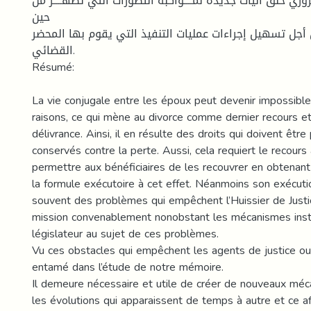
لضروري خلق آليات جديدة لمــــواكبة التطورات التي تظهــــر من
حين
أجل تسهيل إجراءات عمليات التنفيذ التي يقوم بها المحضر
القضائي.
Résumé:
La vie conjugale entre les époux peut devenir impossibl
raisons, ce qui mène au divorce comme dernier recours 
délivrance. Ainsi, il en résulte des droits qui doivent êtr
conservés contre la perte. Aussi, cela requiert le recours 
permettre aux bénéficiaires de les recouvrer en obtenan
la formule exécutoire à cet effet. Néanmoins son exécuti
souvent des problèmes qui empêchent l’Huissier de Justic
mission convenablement nonobstant les mécanismes insta
législateur au sujet de ces problèmes.
Vu ces obstacles qui empêchent les agents de justice ou
entamé dans l’étude de notre mémoire.
Il demeure nécessaire et utile de créer de nouveaux méc
les évolutions qui apparaissent de temps à autre et ce afi