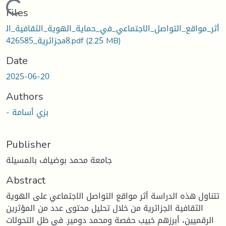
Loading...
Files
أثر_مواقع_التواصل_الاجتماعي_في_حماية_الهوية_الثقافية_ال
جزائرية_426585a8.pdf
(2.25 MB)
Date
2025-06-20
Authors
- بزي أسامة
Publisher
جامعة محمد بوضياف بالمسيلة
Abstract
تتناول هذه الدراسة أثر مواقع التواصل الاجتماعي على الهوية
الثقافية الجزائرية من خلال تحليل محتوى عدد من المؤثرين
الرقميين، أبرزهم خبيب حفصة ومحمد دومير. في ظل التحولات