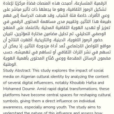
الرقمية المتسارعة، أصبحت هذه المنصات فضاءً مركزيًا لإعادة
تشكيل الرموز الثقافية، وهو ما يجعلها ذات تأثير مباشر على
وعي الأفراد، خاصة فئة الشباب. وقد هدفت الدراسة إلى فهم
طبيعة هذا التأثير، وتقييم مدى مساهمة المحتوى الرقمي في
تعزيز أو تهديد الهوية الثقافية المحلية. بالاعتماد على المنهج
الوصفي التحليلي، تم تحليل مضامين مختارة للمؤثرين، لتبيان
حضور الرموز اللغوية، الدينية، والتاريخية. أظهرت النتائج أن
مواقع التواصل الاجتماعي تُعد أداة مزدوجة التأثير، إذ يمكن أن
تسهم في نشر التراث الثقافي أو تساهم في تهميشه، حسب
مضمون الرسائل المقدمة ووعي صُنّاع المحتوى بأهمية الهوية
الوطنية.
Study Abstract: This study explores the impact of social
media on Algerian cultural identity by analyzing the content
of several digital influencers, notably Khouibib Hafsa and
Mohamed Doumir. Amid rapid digital transformations, these
platforms have become central spaces for reshaping cultural
symbols, giving them a direct influence on individual
awareness, especially among youth. The study aims to
understand the nature of this influence and assess how