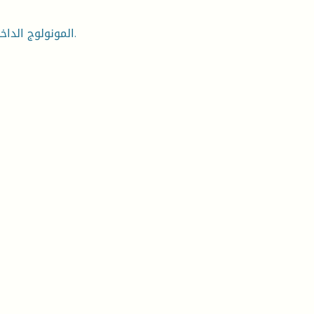
المونولوج الداخلي، تيار الوعي، ساق البامبو،الاغتراب، الهوية، تقنيات السرد.