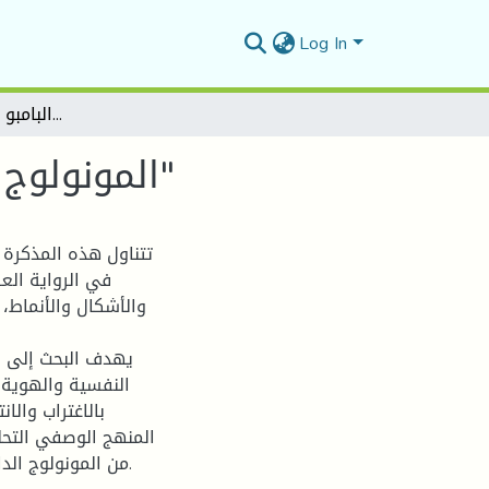
Log In
المونولوج الداخلي في رواية ساق البامبو لـ "سعود السنعوسي"
المونولوج الداخلي في رواية ساق البامبو لـ "سعود السنعوسي"
تتناول هذه المذكرة د
في الرواية الع
والأشكال والأنماط،
يهدف البحث إلى ر
النفسية والهوية 
بالاغتراب والان
المنهج الوصفي التحل
من المونولوج الداخلي، مما يسهم في بناء عمق نفسي وسردي مميز للرواية.