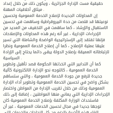
حقيقية مست الإدارة الجزائرية ، ويكون ذلك من خلال إعداد
ميثاق أخلاقيات المهنة .
إن المحاولات الجديدة لإصلاح الخدمة العمومية وتحسين
نوعيتها قد قلصت من حدة البيروقراطية وساهمت في تحسين
الاستقبال والإرشاد ، كما ساهمت في التخفيف من العديد من
الإجراءات الإدارية ، غير أنه رغم هذه المحاولات والإصلاحات
فإنها تفتقد إلى الإستراتيجية الواضحة والشاملة التي تسير
عليها عملية الإصلاح ، كما أن إصلاح الخدمة العمومية ونظرا
لارتباطاته العميقة بإصلاح الدولة يبقى دائما يحتاج إلى الإرادة
السياسية .
كما أن التدابير التي اتخذتها الحكومة قصد تأهيل وتطوير
الخدمة العمومية ، كالتوجه نحو الإدارة الالكترونية كآلية
جديدة للرفع من جودة الخدمة العمومية ، والتي ستساهم
بشكل واضح في تحسين الخدمة العمومية وتطوير أداء الإدارة
العمومية وذلك من خلال تقريب الإدارة من المواطن واختصار
الإجراءات الإدارية التي يعاني منها المواطنين ، إضافة إلى ذلك
فاستحداث الوزارة المكلفة بإصلاح الخدمة العمومية كان
توجها جديدا في مجال تحسين الخدمات العمومية ، غير أن
إلغاء هذه الأخيرة بالرغم من كل النجاحات والخدمات التي