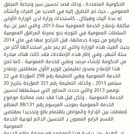
الحكومية المتعددة ، وذلك قصد تحسين سير ونجاعة المرفق
العمومي ، حيث تم التطرق إليه في العديد من المرات وأنشأت
له عدة آليات وهياكل ، كاستحداث وزارة لدى الوزارة الأولى
مكلفة بإصلاح الخدمة العمومية سنة 2013، والتي تعبر عن نية
السلطات العمومية في التوجه نحو عصرنة المرافق العمومية
والرفع من جودة خدماتها، قبل التراجع عنها في ماي 2014
بحيث ألغيت هذه الوزارة والتي لم يمر على استحداثها أكثر من
ستة أشهر، وفي إطار هذه الإصلاحات فقد كانت هناك مبادرة
من الحكومة لإنشاء مرصد وطني للخدمة العمومية ، كما تعزز
هذا الإصلاح بصدور تعليمتين للوزير الأول متعلقتين بإصلاح
الخدمة العمومية وهي التعليمة رقم 298 المؤرخة في 22
سبتمبر 2013 ، وكذلك التعليمة رقم 321 المؤرخة بتاريخ 20
نوفمبر 2013 والتي حددت المحاور التي سيشملها تحسين
الخدمة العمومية ، ولكن قبل هذا فقد تمت معالجة موضوع
الخدمة العمومية بموجب المرسوم رقم 88/131 المنظم
للعلاقات بين الإدارة والمواطن باهتمام بالغ وتحديدا بمقتضى
القسم الرابع المعنون بـ التحسين الدائم لنوعية الخدمة
العمومية .
إن الهدف من دراسة هذا الموضوع هو معرفة واقع الخدمة