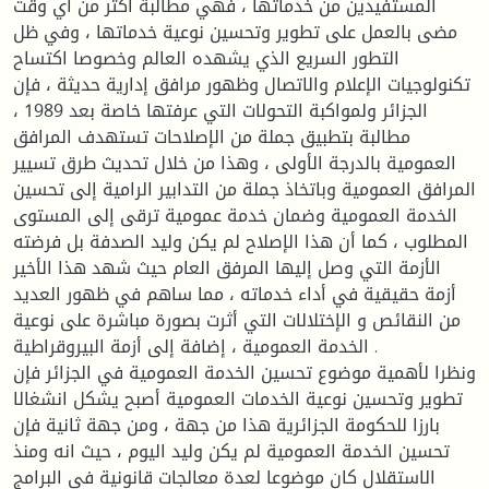
المستفيدين من خدماتها ، فهي مطالبة أكثر من أي وقت
مضى بالعمل على تطوير وتحسين نوعية خدماتها ، وفي ظل
التطور السريع الذي يشهده العالم وخصوصا اكتساح
تكنولوجيات الإعلام والاتصال وظهور مرافق إدارية حديثة ، فإن
الجزائر ولمواكبة التحولات التي عرفتها خاصة بعد 1989 ،
مطالبة بتطبيق جملة من الإصلاحات تستهدف المرافق
العمومية بالدرجة الأولى ، وهذا من خلال تحديث طرق تسيير
المرافق العمومية وباتخاذ جملة من التدابير الرامية إلى تحسين
الخدمة العمومية وضمان خدمة عمومية ترقى إلى المستوى
المطلوب ، كما أن هذا الإصلاح لم يكن وليد الصدفة بل فرضته
الأزمة التي وصل إليها المرفق العام حيث شهد هذا الأخير
أزمة حقيقية في أداء خدماته ، مما ساهم في ظهور العديد
من النقائص و الإختلالات التي أثرت بصورة مباشرة على نوعية
الخدمة العمومية ، إضافة إلى أزمة البيروقراطية .
ونظرا لأهمية موضوع تحسين الخدمة العمومية في الجزائر فإن
تطوير وتحسين نوعية الخدمات العمومية أصبح يشكل انشغالا
بارزا للحكومة الجزائرية هذا من جهة ، ومن جهة ثانية فإن
تحسين الخدمة العمومية لم يكن وليد اليوم ، حيث انه ومنذ
الاستقلال كان موضوعا لعدة معالجات قانونية في البرامج