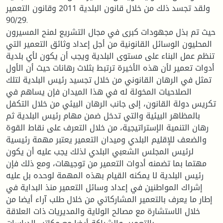
ولقد تجسد ذلك من خلال قانون البلدية 2011 وقانون التعمير
90/29.
حيث تم بذل مجهودات كبرى في مجال التشريع لمنح المسيرون
المحليون الوسائل القانونية من أجل إعداد وثائق التعمير التي
تنظم عمل البناء على مستوى البلدية ويجب أن يكون لأي بلدية
أدوات تعمير لأن هذه الأخيرة ترتبط بثلاث رهانات حيث أن الأول
تمثل في الرهان القانوني من خلال تجسيد رئيس البلدية لتلك
الصلاحيات المخولة له في هذا الميدان فإن يساهم في
تكريس دولة القانون، إلى جانب الرهان البيئي من خلال التكفل
بالمظاهر البيئية والتي تدخل ضمن مهام رئيس البلدية ثم
رهان التنمية الإستراتيجية، من خلال التعرف على نقاط القوة
والضعف للإقليم البلدي وميدان التعمير يعتبر مهمة رئيسية
لرئيس المجلس الشعبي البلدي لذلك يجب عليه أن يكون
مهتما بما تضمنه أدوات التعمير من توجيهات، ومع ذلك فإن
رئيس البلدية لا يمكنه القيام بهذه المهمة لوحده بل عليه
إشراك المواطنين في إعداد وسائل التعمير منذ البداية في
إطار ما يعرف بالتعمير المشاركاتي من خلال طلب آراء أيضا من
خلال الاستشارة مع مصالح الولاية والمديريات ذات العلاقة