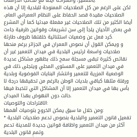
بالتعمير، والشراكة أيضا مع مكاتب الدراسات.
لكن على الرغم من كل الصلاحيات الممنوحة للبلدية إلا أن هذه
الصلاحيات مقيدة قصد الحفاظ على النظام العمراني العام،
أيضا الكثير من تلك الصلاحيات غير مفعلة مبدئيا كما أن المشرع
في بعض الأحيان يلجأ إلى سن تشريعات وقوانين ظرفية جاءت
كرد فعل عن وضعيات استثنائية خلقتها ظروف طارئة.
و ويمكن القول أن نصوص العمران في الجزائر برغم منحها
صلاحيات واسعة لرئيس البلدية في ميدان التعمير غير أن
نقائص كثيرة تبقى مسجلة سمح ذلك بظهور مشاكل عديدة
في ميدان التعمير على المستوى المحلي ويتجلى ذلك في
الوضعية المزرية للتعمير وانتشار البنايات الفوضوية وبلدية
ورقلة مثلها كباقي بلديات الوطن بالرغم من تحقيقها درجة لا
بأس بها في ميدان التعمير إلا أن المشاكل التي تتخبط فيها
حالت دون النهوض بهذا الميدان.
الاقتراحات والتوصيات:
ومن خلال ما سبق يمكن الخروج بتوصيات أهمها:
* تفعيل قانون التعمير والبلدية بنصوص تدعم صلاحيات البلدية
أكثر من ميدان التعمير واظافة قوانين جديدة للمدينة تدعم
وتمم قانون البلدية.