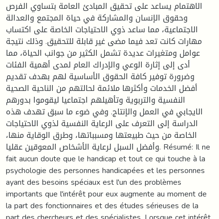
الاهتمام يساعد على تحقيق المبادئ العامة بتساوي الفرص
وحقوق الإنسان والمشاركة في حياة المجتمع والعدالة
الاجتماعية، مما ساعد ذوي الاحتياجات الخاصة على اكتساب
مهارات كانت تعد فيما مضى غير قابلة للتحقيق. وذلك نتيجة
عوامل ومتغيرات عديدة تشمل الكثير من جوانب الحياة، مما
أدى إلى إثارة الوعي والإدراك العام لمدى أهمية الفئات
وضرورة توفير كافة الحقوق الأساسية لهم بهدف تقديم
أفضل الخدمات وأكثرها ملائمة لحالتهم من الناحية الصحية
النفسية والتربوية وتأهيلهم اجتماعيا ليقوموا بدورهم
الايجابي في العمل والإنتاج. وفي ضوء ما سبق تهدف هذه
الدراسة إلى التعرف على الرعاية النفسية لذوي الاحتياجات
الخاصة من حيث طبيعتها ومسبباتها، وطرق الوقاية منها،
وأفضل السبل لرعاية الأشخاص المعوقين عقليا. Résumé: Il ne
fait aucun doute que le handicap et tout ce qui touche à la
psychologie des personnes handicapées et les personnes
ayant des besoins spéciaux est l'un des problèmes
importants que l'intérêt pour eux augmente au moment de
la part des fonctionnaires et des études sérieuses de la
part des chercheurs et des spécialistes. Lorsque cet intérêt