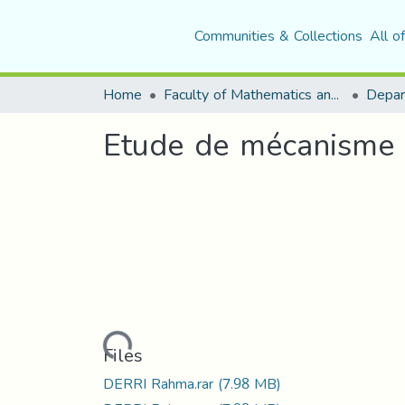
Communities & Collections
All o
Home
Faculty of Mathematics and Computer Science
Etude de mécanisme 
Loading...
Files
DERRI Rahma.rar
(7.98 MB)