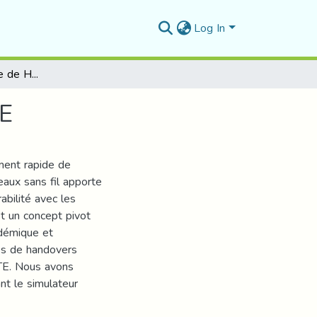
Log In
Etude de mécanisme de Handover des réseaux LTE
TE
ment rapide de
eaux sans fil apporte
abilité avec les
st un concept pivot
adémique et
mes de handovers
 LTE. Nous avons
ant le simulateur