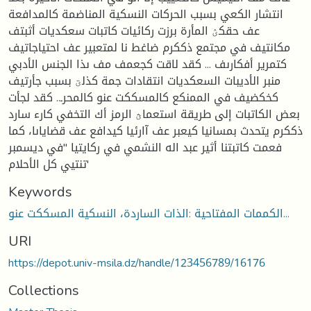
انتشار الكعي بسبب الحركات النسكية المناضمة كالمدافعة
عف حقكؽ المأرة برزت ركائيات كاتبات سعكديات أثبتف
مكانتيف في مجتمع ذككرم ضاغط نا لمتعبير عف احتياجاتيف
كتمرير أفكارىف ... كقد لاقت كجعمف مف ىذا الجنس الأدبي
منبر الأديبات السعكديات انتقادات جمة كذلؾ بسبب جأرتيف
كخكضيف في الممنكع كالمسككت عنو كالمحرـ.. كقد لجأت
بعض الكاتبات إلى طريقة استعماؿ الرمز أك التخفي كارء سارد
ذككرم يتحدث بمسانيا كيعبر عف آارئيا كيدافع عف قضاياىا، كما
فعمت كاتبتنا أثير عبد اله النشمي في ركايتيا "في ديسمبر
تنتيي كل الأحلام'
Keywords
الكممات المفتاحية :الذات الساردة، النسكية المسككت عنو...
URI
https://depot.univ-msila.dz/handle/123456789/16176
Collections