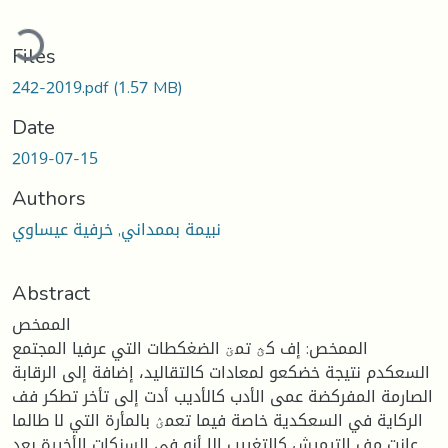
ading...
Files
242-2019.pdf
(1.57 MB)
Date
2019-07-15
Authors
نبيمة بممداني, خرفية عيساوي
Abstract
الممخص
الممخص: إف كؿ تمؾ الضغكطات التي عرفيا المجتمع
السعكدم نتيجة خضكعو لمعادات كالتقاليد، إضافة إلى الرقابة
الصارمة المفركضة عمى الأدب كالأديب أدت إلى تأخر تطكر فف
الركاية في السعكدية خاصة فيما تعمؽ بالمأرة التي لا طالما
عانت مف التيميش كالتغييب إلا أنو في السنكات الأخيرة بعد