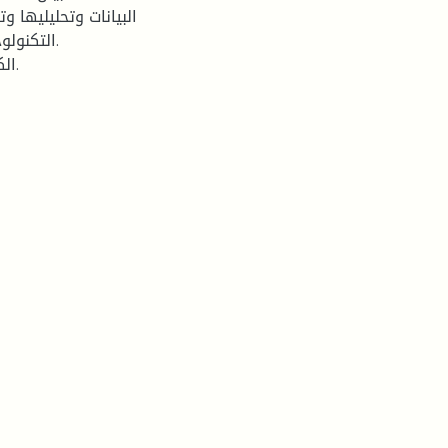
البيانات وتحليليها و
التكنولو
الكلمات المفتاحية: الأداء الوظيفي، التدريب المهني، كوسيدار.