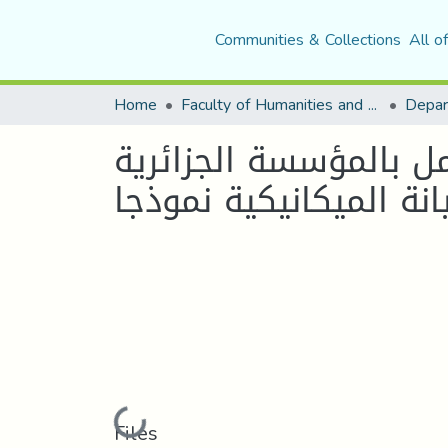
Communities & Collections
All o
Home
Faculty of Humanities and Social Sciences
Depar
مل بالمؤسسة الجزائرية
Loading...
Files