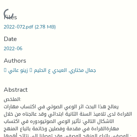
Loading...
Files
2022-072.pdf
(2.78 MB)
Date
2022-06
Authors
 زينو عاتي  جمال مختاري, العيدي ع الحليم
Abstract
الملخص:
يعالج هذا البحث اثر الوعي الصوتي في اكتساب مهارات
القراءة لدى تلاميذ السنة الثانية ابتدائي وقد عالجناه من خلال
الاشكال التالي: تأثير الوعي الصوتيودوره في اكتساب
مهارةالقراءة في مقدمة وفصلين وخاتمة باتباع المنهج
الوصفي باتباع المنهج الوصفي وقد توصلنا الى نتائج أهمها :