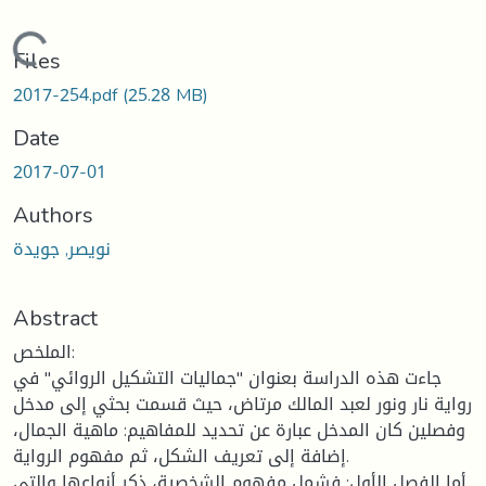
Loading...
Files
2017-254.pdf
(25.28 MB)
Date
2017-07-01
Authors
نويصر, جويدة
Abstract
الملخص:
جاءت هذه الدراسة بعنوان "جماليات التشكيل الروائي" في
رواية نار ونور لعبد المالك مرتاض، حيث قسمت بحثي إلى مدخل
وفصلين كان المدخل عبارة عن تحديد للمفاهيم: ماهية الجمال،
إضافة إلى تعريف الشكل، ثم مفهوم الرواية.
أما الفصل الأول: فشمل مفهوم الشخصية، ذكر أنواعها والتي