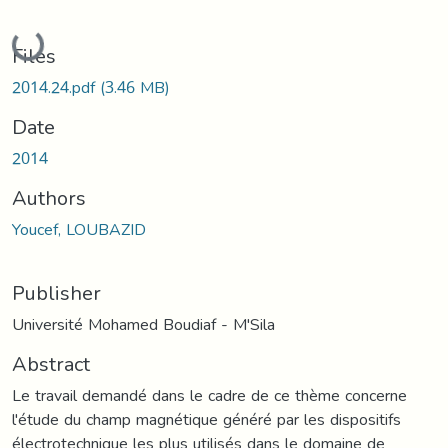
Loading...
Files
2014.24.pdf
(3.46 MB)
Date
2014
Authors
Youcef, LOUBAZID
Publisher
Université Mohamed Boudiaf - M'Sila
Abstract
Le travail demandé dans le cadre de ce thème concerne
l'étude du champ magnétique généré par les dispositifs
électrotechnique les plus utilisés dans le domaine de