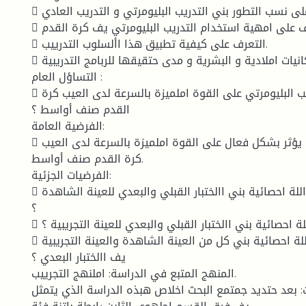
 الكشف على نسب التطور بني التدريب البليومرتي و التدريب العادي.
 التعرف على امهية استخدام التدريب البليومرتي يف كرة القدم.
 التعرف على كيفية تطبيق هذا األسلوب التدرييب.
 الوقوف على إمكانيات املادية و البشرية و مدى حتقيقها للربامج التدريبية.
التساؤل العام :
 ما مدى تأثري التدريب البليومرتي على القوة املميزة بالسرعة لدى العيب كرة
القدم صنف أواسط ؟
الفرضية العامة:
 التدريب البليومرتي يؤثر بشكل فعال على القوة املميزة بالسرعة لدى العيب
كرة القدم صنف أواسط.
الفرضيات الجزئية:
 ال توجد فروق ذات داللة احصائية بني االختبار القبلي والبعدي للعينة الشاهدة
؟
 توجد فروق ذات داللة احصائية بني االختبار القبلي والبعدي للعينة التجريبية ؟
 توجد فروق ذات داللة احصائية بني كل من العينة الشاهدة والعينة التجريبية
يف االختبار البعدي ؟
المنهج المتبع في الدراسة: املنهج التجرييب.
: بعد حتديد جمتمع البحث اخلاص هبذه الدراسة الذي يتمثل