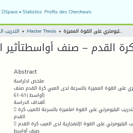
f DSpace
Statistics
Profils des Chercheurs
بالسرعة لدى العبي كرة القدم – صنف أواسطتأثير التدريب البليومتري على القوة المميزة
Master Thesis
التدريب ال
رة القدم – صنف أواسطتأثير ال
Abstract
ملخص ادلراسة:
متري على القوة المميزة بالسرعة لدى العبي كرة القدم صنف
أواسط )61-61)
أهداف الدراسة:
 التعرف على تأثري التدريب البليومرتي على القوة املميزة بالسرعة لالعيب كرة
القدم.
 الكشف عن أثر االتدريب البليومرتي على القوة اإلنفجارية لدى العيب كرة القدم
صنف أواسط.