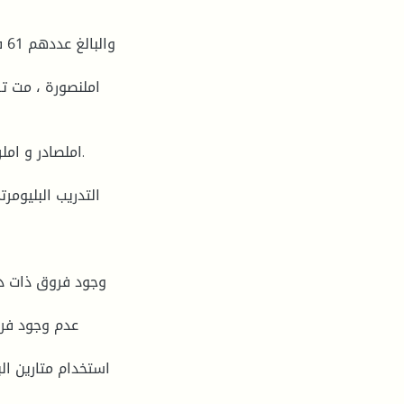
املنصورة ، مت 
املصادر و املر
التدريب البليومر