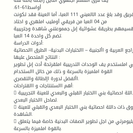
يف فرق القسم اجلهوي الثاين رابطة باتنة فئة
.61-61أواسط
والبالغ عددهم 61 فريق وقد بلغ عدد الالعبني 111 العبا، أما العينة فقد تكونت
من 04 العبا من فريقي أومليب املهري و احتاد
تقسيمهم بطريقة عشوائية إىل جمموعتني شاهدة وجتريبية
تضم كل واحدة 14 العبا.
أدوات الدراسة:
اجع العربية و األجنبية – االختبارات البدنية- الطرق االحصائية.
النتائج المتحصل عليها :
تي املستخدم يف الوحدات التدريبية املقرتحة أدت إىل تطوير
القوة املميزة بالسرعة و ذلك من خالل االستخدام
األفضل لدورة اإلطالة والتقصري.
أهم االستنتاجات و االقتراحات:
 وجود فروق ذات داللة احصائية بني االختبار القبلي والبعدي للعينة التجريبية
لصاحل االختبار البعدي.
 عدم وجود فروق ذات داللة احصائية بني االختبار البعدي والقبلي للعينة
الشاهدة.
 استخدام متارين البليومرتي من اجل تطوير الصفات البدنية خاصة فيما يتعلق
بالقوة املميزة بالسرعة.