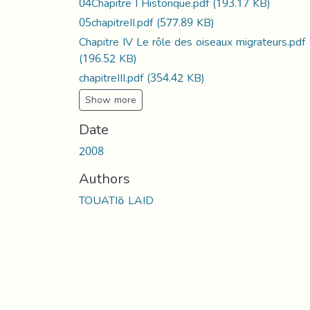
04Chapitre І Historique.pdf
(193.17 KB)
05chapitreII.pdf
(577.89 KB)
Chapitre IV Le rôle des oiseaux migrateurs.pdf
(196.52 KB)
chapitreIII.pdf
(354.42 KB)
Show more
Date
2008
Authors
TOUATIة LAID