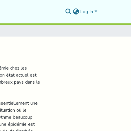
Log In
démie chez les
on état actuel est
mbreux pays dans le
ssentiellement une
tuation où le
rythme beaucoup
’une épidémie est