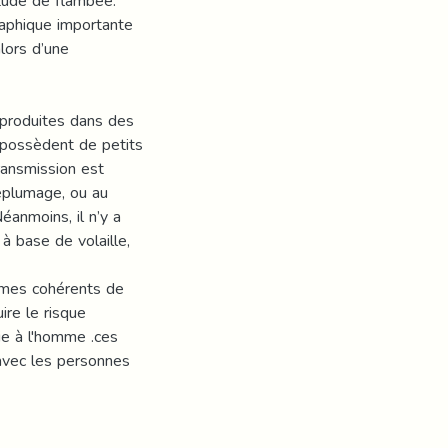
itude de flambée.
raphique importante
alors d’une
 produites dans des
 possèdent de petits
transmission est
éplumage, ou au
éanmoins, il n’y a
à base de volaille,
mmes cohérents de
ire le risque
ie à l'homme .ces
avec les personnes