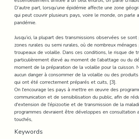
essentiellement limitée à un seul endroit, on parle d’hab
D’autre part, lorsqu’une épidémie affecte une zone géog
qui peut couvrir plusieurs pays, voire le monde, on parle 
pandémie.
Jusqu’ici, la plupart des transmissions observées se sont
zones rurales ou semi rurales, où de nombreux ménages
troupeaux de volaille. Dans ces conditions, le risque de 
particulièrement élevé au moment de l’abattage ou du d
moment de la préparation de la volaille pour la cuisson. N
aucun danger à consommer de la volaille ou des produits 
qui ont été correctement préparés et cuits, [3].
On l'encourage les pays à mettre en œuvre des progra
communication et de sensibilisation du public, afin de rédu
d'extension de l'épizootie et de transmission de la malad
programmes devraient être développes en consultation 
touchés,
Keywords