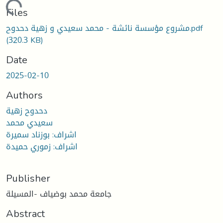
ding...
Files
مشروع مؤسسة نائشة - محمد سعيدي و زهية دحدوح.pdf
(320.3 KB)
Date
2025-02-10
Authors
دحدوح زهية
سعيدي محمد
اشراف: بوزناد سميرة
اشراف: زموري حميدة
Publisher
جامعة محمد بوضياف -المسيلة
Abstract