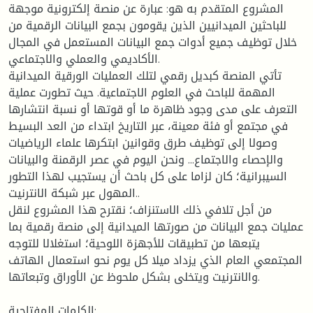
المشروع المتقدم به هو: عبارة عن منصة إلكترونية موجهة
للباحثين الميدانيين الذين يقومون بجمع البيانات الرقمية من
خلال توظيف جميع أدوات جمع البيانات المستعمل في المجال
الأكاديمي والعملي والاجتماعي.
تأتي المنصة كبديل رقمي لتلك العمليات الورقية الميدانية
المهمة للباحث في العلوم الاجتماعية. حيث تطورت عملية
التعرف على مدى وجود ظاهرة ما أو قوتها أو نسبة انتشارها
في مجتمع أو فئة معينة، عبر التاريخ ابتداء من العد البسيط
وصولا إلى توظيف طرق وقوانين ابتكرها علماء الرياضيات
والإحصاء والاجتماع... ونحن اليوم في عصر الرقمنة والبيانات
السيبرانية؛ كان لزاما على كل باحث أن يستجيب لهذا التطور
المهول عبر شبكة الانترنيت..
من أجل تلافي ذلك الاستنزاف؛ نقترح هذا المشروع لنقل
عمليات جمع البيانات من صورتها الميدانية إلى منصة رقمية بما
يتبعها من تطبيقات للأجهزة اللوحية؛ استغلالا للتوجه
المجتمعي العام الذي يزداد ميلا كل يوم نحو استعمال الهاتف
والانترنيت ويتخلى بشكل ملحوظ عن الأوراق وتبعاتها.
الكلمات المفتاحية: