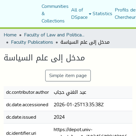
Communities
All of
Profils de
&
Statistics
DSpace
Chercheur
Collections
Home
Faculty of Law and Political Science
Faculty Publications
مدخل إلى علم السياسة
مدخل إلى علم السياسة
Simple item page
dc.contributor.author
عبد الغني حجاب
dc.date.accessioned
2026-01-25T13:35:38Z
dc.date.issued
2024
https://depot.univ-
dc.identifier.uri