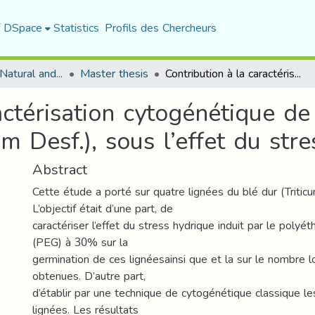
f DSpace
Statistics
Profils des Chercheurs
Department of Natural and Life Sciences
Master thesis
Contribution à la caractérisation cytogénétique de quelques variétés de blé dur (triticum durum Desf.), sous l’effet du stress hydrique
actérisation cytogénétique d
m Desf.), sous l’effet du str
Abstract
Cette étude a porté sur quatre lignées du blé dur (Tritic
L’objectif était d’une part, de
caractériser l’effet du stress hydrique induit par le polyé
(PEG) à 30% sur la
germination de ces lignéesainsi que et la sur le nombre 
obtenues. D’autre part,
d’établir par une technique de cytogénétique classique l
lignées. Les résultats