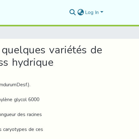
Log In
e quelques variétés de
ess hydrique
umdurumDesf.).
thylène glycol 6000
longueur des racines
es caryotypes de ces