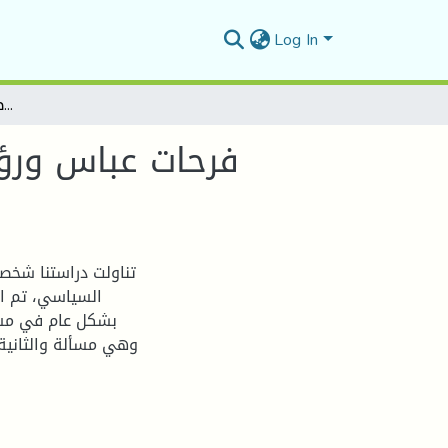
Log In
فرحات عباس ورؤيته للهوية الجزائرية ومشروع الدولة الوطنية العصرية (1899-1985)
فرحات عباس ورؤي
تناولت دراستنا شخصي
السياسي، تم ال
بشكل عام في مسي
وهي مسألة والثانية