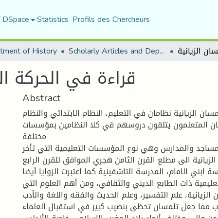
f DSpace
Statistics
Profils des Chercheurs
tment of History
Scholarly Articles and Department Publications
قراءة في الحركة الع
Abstract
ن الزيانية نظامان في التعليم، النظام الابتدائي والنظام
كان المتعلمون يتلقون دروسهم في كلا النظامين بمؤسسات
مختلفة
لمساجد والمدارس وهي نوع المؤسسات التعليمية التي تأخر
زيانية الى مطلع القرن الثامن هجري الموافق للقرن الرابع
 ابني الامام، المدرسة التاشفينية كما اعتبرت الزوايا أيضا
يمية ذات الطابع الديني والثقافي، ومن أهم العلوم التي
الزيانية، علم التفسير، وعلم الحديث والفقه واللغة والأدب
طب مما جعل تلمسان تحظى بنصيب كبير في استقبال العلماء