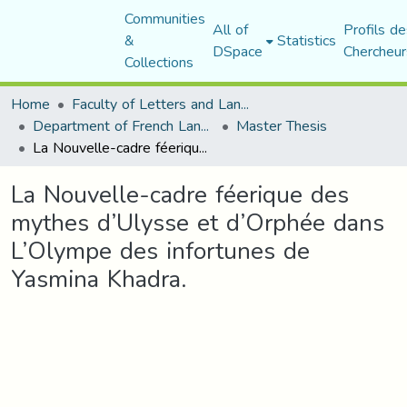
Communities
All of
Profils de
&
Statistics
DSpace
Chercheur
Collections
Home
Faculty of Letters and Languages
Department of French Language and Literature
Master Thesis
La Nouvelle-cadre féerique des mythes d’Ulysse et d’Orphée dans L’Olympe des infortunes de Yasmina Khadra.
La Nouvelle-cadre féerique des
mythes d’Ulysse et d’Orphée dans
L’Olympe des infortunes de
Yasmina Khadra.