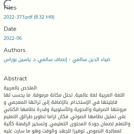
Loading...
Files
2022-373.pdf
(8.32 MB)
Date
2022-06
Authors
ضياء الدين سالمي - إنصاف سالمي, د. ياسين بوراس
Abstract
الملخص بالعربية:
اللغة العربية لغة عالمية, تحتل مكانة مرموقة, ما يحسب لها
قابليتها في الإستخدام, بالإضافة إلى ثرائها المعجمي و
مرونتها الصرفية والنحوية والأسلوبية وقدرة نظامها الكتابي
على تمثيل نظامها الصوتي, فكان لزاما تطوير طرائق التعليم
والتعلم لضمان جودة المحتوى التعليمي, وتسخير الرقمنة كألية
لمعالجة النصوص, توفيرا للجهد والوقت وهو ما سارت عليه