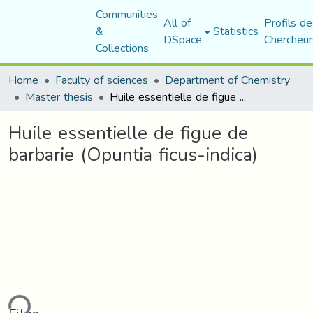
Communities
All of
Profils de
&
Statistics
DSpace
Chercheur
Collections
Home
Faculty of sciences
Department of Chemistry
Master thesis
Huile essentielle de figue de barbarie (Opuntia ficus-indica)
Huile essentielle de figue de
barbarie (Opuntia ficus-indica)
ding...