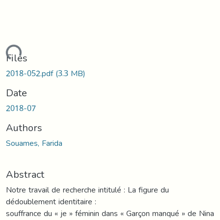
ading...
Files
2018-052.pdf
(3.3 MB)
Date
2018-07
Authors
Souames, Farida
Abstract
Notre travail de recherche intitulé : La figure du
dédoublement identitaire :
souffrance du « je » féminin dans « Garçon manqué » de Nina