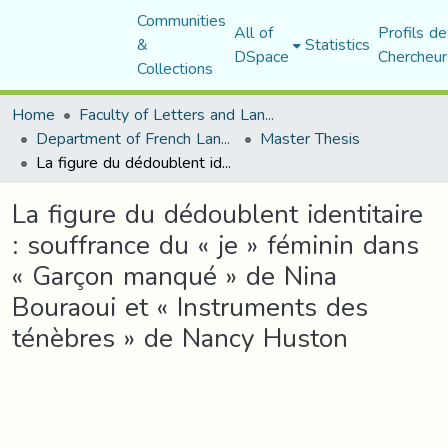
Communities
All of
Profils de
&
Statistics
DSpace
Chercheur
Collections
Home
Faculty of Letters and Languages
Department of French Language and Literature
Master Thesis
La figure du dédoublent identitaire : souffrance du « je » féminin dans « Garçon manqué » de Nina Bouraoui et « Instruments des ténèbres » de Nancy Huston
La figure du dédoublent identitaire
: souffrance du « je » féminin dans
« Garçon manqué » de Nina
Bouraoui et « Instruments des
ténèbres » de Nancy Huston