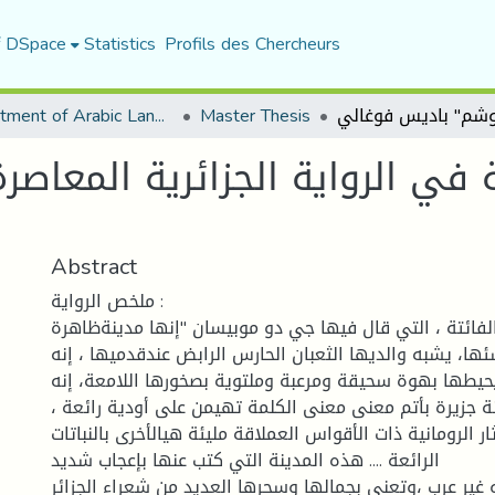
f DSpace
Statistics
Profils des Chercheurs
Department of Arabic Language and Literature
Master Thesis
 في الرواية الجزائرية المعاصر
Abstract
ملخص الرواية :
لفائتة ، التي قال فيها جي دو موبيسان "إنها مدينةظاهرة
ئها، يشبه والديها الثعبان الحارس الرابض عندقدميها ، إنه
حيطها بهوة سحيقة ومرعبة وملتوية بصخورها اللامعة، إنه
ة جزيرة بأتم معنی معنى الكلمة تهيمن على أودية رائعة ،
ثار الرومانية ذات الأقواس العملاقة مليئة هيالأخرى بالنباتات
الرائعة .... هذه المدينة التي كتب عنها بإعجاب شديد
و غیر عرب ،وتعني بجمالها وسحرها العديد من شعراء الجزائر