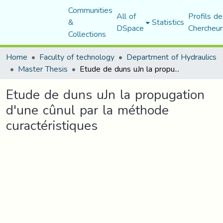
Communities
All of
Profils de
&
Statistics
DSpace
Chercheur
Collections
Home
Faculty of technology
Department of Hydraulics
Master Thesis
Etude de duns uJn la propugation d'une cûnul par la méthode curactéristiques
Etude de duns uJn la propugation
d'une cûnul par la méthode
curactéristiques