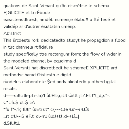
quations de Saint-Venant qu'ôn discrétise le schéma
E)GLICITE et b rÉbode
eæacteristllræsh, nmdèb numeriçe élabo# a fté tesé et
validép ar d'autrer ésultatsn umérip.
Ab'strrct
This ûrcdestu rork dedicatedto studyt he propagdion a flood
in tlrc channela rtificial re
study specifically ttre rectanguhr form; the flow of wder in
the modeled channel by equdirms d
Saint-Versntt hat discretbedt he schemeE XPLICITE ard
methodsc haract€risticsth e digild
rùodeli s elaboratete $ed andv alidatedb y otherd igital
resuhs.
d----s.illcrlli-pLi-Ja;Yl ùlJËllr,i,iitJt-.àitlt jL^Ëil l*l_d,;s"-..
C*tJfo$ dl..$ liÀ
*fu f*-,1ç fiJti" ùJËti ùt" c.{---Cte €iJ'--i €l3l
.,.rt crlJ--i$ eF,t: ol-rrll ùldJ+tJ .d-+Lî...|
d,$fuJtll,