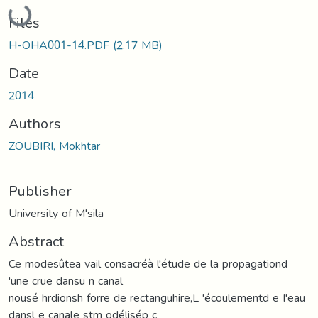
Loading...
Files
H-OHA001-14.PDF
(2.17 MB)
Date
2014
Authors
ZOUBIRI, Mokhtar
Publisher
University of M'sila
Abstract
Ce modesûtea vail consacréà l'étude de la propagationd
'une crue dansu n canal
nousé hrdionsh forre de rectanguhire,L 'écoulementd e I'eau
dansl e canale stm odélisép c