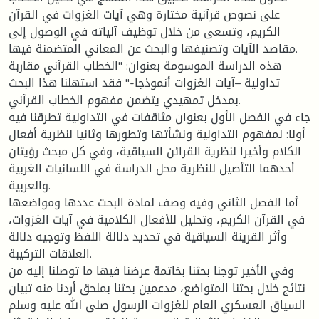
على نصوص قرآنية مختارة وهي آيات الغزوات في القرآن
الكريم، وتسعى من خلال توظيف آلياته في الوصول إلى
مقاصد الآيات وتصنيفها والبحث عن المعاني المتضمنة فيها.
هذه الدراسة الموسومة بعنوان: "الخطاب القرآني مقاربة
تداولية –آيات الغزوات أنموذجا-" فقد استهلنا هذا البحث
بمدخل تمهيدي يتضمن مفهوم الخطاب القرآني.
جاء في الفصل الأول بعنوان مثاقفات في التداولية تطرقنا فيه
أولا: لمفهوم التداولية ونشأتها وتطورها وثانيا لنظرية أفعال
الكلام وأخيرا لنظرية القرائن السياقية، وفي كل مبحث رؤيتان
أحدهما التأصيل للنظرية محل الدراسة في اللسانيات الغربية
والعربية.
أما الفصل الثاني وفيه وصف لمادة البحث عددها ومواضعها
في القرآن الكريم، وتحليل للأفعال الكلامية في آيات الغزوات،
وأثر القرينة السياقية في تحديد دلالة اللفظ وتوجيه دلالة
العلاقات التركيبة.
وفي الأخير توجنا بحثنا بخاتمة عرضنا فيها ما توصلنا إليه من
نتائج خلال بحثنا المتواضع، مدعمين بحثنا بملحق أردنا منه تبيان
السياق العسكري العام للغزوات الرسول صلى الله عليه وسلم