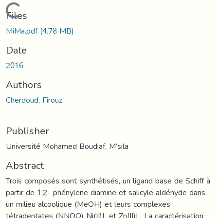
Loading...
Files
MiMa.pdf
(4.78 MB)
Date
2016
Authors
Cherdoud, Firouz
Publisher
Université Mohamed Boudiaf, M’sila
Abstract
Trois composés sont synthétisés, un ligand base de Schiff à
partir de 1,2- phénylene diamine et salicyle aldéhyde dans
un milieu alcoolique (MeOH) et leurs complexes
tétradentates (NNOO) Ni(II)L et Zn(II)L. La caractérisation