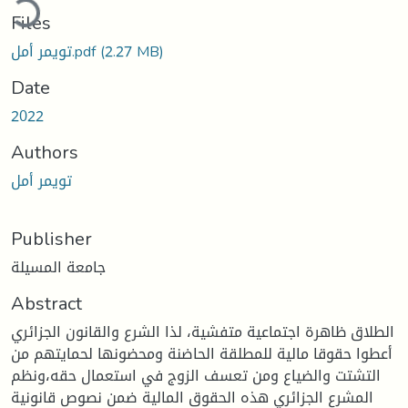
Files
تويمر أمل.pdf
(2.27 MB)
Date
2022
Authors
تويمر أمل
Publisher
جامعة المسيلة
Abstract
الطلاق ظاهرة اجتماعية متفشية، لذا الشرع والقانون الجزائري
أعطوا حقوقا مالية للمطلقة الحاضنة ومحضونها لحمايتهم من
التشتت والضياع ومن تعسف الزوج في استعمال حقه،ونظم
المشرع الجزائري هذه الحقوق المالية ضمن نصوص قانونية