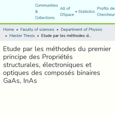
Communities
All of
Profils de
&
Statistics
DSpace
Chercheur
Collections
Home
Faculty of sciences
Department of Physics
Master Thesis
Etude par les méthodes du premier principe des Propriétés structurales, électroniques et optiques des composés binaires GaAs, InAs
Etude par les méthodes du premier
principe des Propriétés
structurales, électroniques et
optiques des composés binaires
GaAs, InAs