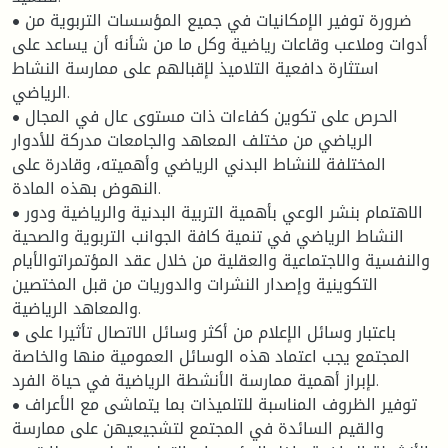
• ضرورة توفير الإمكانيات في جميع المؤسسات التربوية من
أدوات وملاعب وقاعات رياضية وكل ما من شأنه أن يساعد على
استثارة دافعية التلاميذ لإقبالهم على ممارسة النشاط
الرياضي.
• الحرص على تكوين كفاءات ذات مستوى عال في المجال
الرياضي من مختلف المعاهد والجامعات مدركة للأدوار
المختلفة للنشاط البدني الرياضي وأهميته، وقادرة على
النهوض بهذه المادة.
• الاهتمام بنشر الوعي بأهمية التربية البدنية والرياضية ودور
النشاط الرياضي في تنمية كافة الجوانب التربوية والصحية
والنفسية والاجتماعية والعقلية من خلال عقد المؤتمراتوالأيام
التكوينية وإصدار النشرات والدوريات من قبل المختصين
والمعاهد الرياضية.
• باعتبار وسائل الإعلام من أكثر وسائل الاتصال تأثيرا على
المجتمع يجب اعتماد هذه الوسائل العمومية منها والخاصة
لإبراز أهمية ممارسة الأنشطة الرياضية في حياة الفرد.
• توفير الظروف المناسبة للتلميذات بما يتماشى مع الأعراف
والقيم السائدة في المجتمع لتشجيعيهن على ممارسة