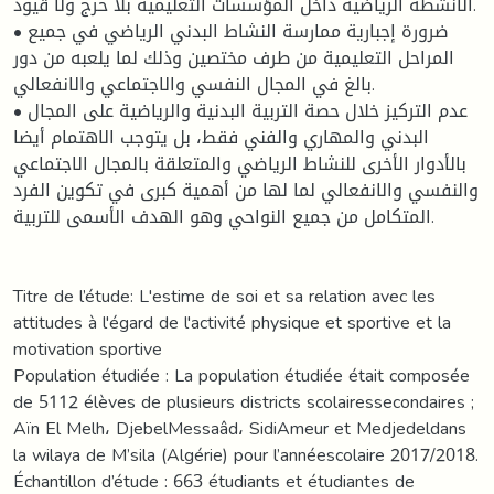
الأنشطة الرياضية داخل المؤسسات التعليمية بلا حرج ولا قيود.
• ضرورة إجبارية ممارسة النشاط البدني الرياضي في جميع
المراحل التعليمية من طرف مختصين وذلك لما يلعبه من دور
بالغ في المجال النفسي والاجتماعي والانفعالي.
• عدم التركيز خلال حصة التربية البدنية والرياضية على المجال
البدني والمهاري والفني فقط، بل يتوجب الاهتمام أيضا
بالأدوار الأخرى للنشاط الرياضي والمتعلقة بالمجال الاجتماعي
والنفسي والانفعالي لما لها من أهمية كبرى في تكوين الفرد
المتكامل من جميع النواحي وهو الهدف الأسمى للتربية.
Titre de l’étude: L'estime de soi et sa relation avec les
attitudes à l'égard de l'activité physique et sportive et la
motivation sportive
Population étudiée : La population étudiée était composée
de 5112 élèves de plusieurs districts scolairessecondaires ;
Aïn El Melh، DjebelMessaâd، SidiAmeur et Medjedeldans
la wilaya de M’sila (Algérie) pour l’annéescolaire 2017/2018.
Échantillon d’étude : 663 étudiants et étudiantes de