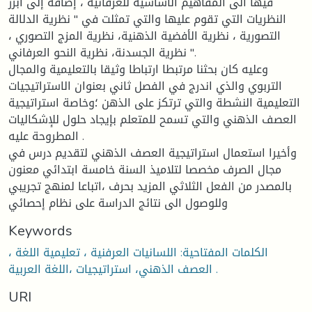
فيها الى المفاهيم الأساسية للعرفانية ، إضافة إلى ابرز
النظريات التي تقوم عليها والتي تمثلت في " نظرية الدلالة
التصورية ، نظرية الأفضية الذهنية، نظرية المزج التصوري ،
نظرية الجسدنة، نظرية النحو العرفاني ".
وعليه كان بحثنا مرتبطا ارتباطا وثيقا بالتعليمية والمجال
التربوي والذي اندرج في الفصل ثاني بعنوان الاستراتيجيات
التعليمية النشطة والتي ترتكز على الذهن ؛وخاصة استراتيجية
العصف الذهني والتي تسمح للمتعلم بإيجاد حلول للإشكاليات
المطروحة عليه .
وأخيرا استعمال استراتيجية العصف الذهني لتقديم درس في
مجال الصرف مخصصا لتلاميذ السنة خامسة ابتدائي معنون
بالمصدر من الفعل الثلاثي المزيد بحرف ،اتباعا لمنهج تجريبي
وللوصول الى نتائج الدراسة على نظام إحصائي
Keywords
الكلمات المفتاحية: اللسانيات العرفنية ، تعليمية اللغة ،
العصف الذهني، استراتيجيات ،اللغة العربية .
URI