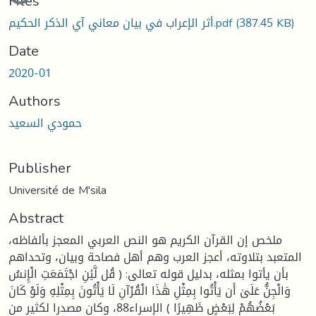
Files
أثر الإعراب في بيان معاني آي الذكر الحكيم.pdf
(387.45 KB)
Date
2020-01
Authors
حمودي السعيد
Publisher
Université de M'sila
Abstract
ملخص إن القرآن الكريم هو النص العربي المعجز بألفاظه،
المتعبد بتلاوته، أعجز العرب وهم أهل فصاحة وبيان، وتحداهم
بأن يأتوا بمثله، بدليل قوله تعالى: ﴿ قُل لَّئِنِ اجْتَمَعَتِ الْإِنسُ
وَالْجِنُّ عَلَىٰ أَن يَأْتُوا بِمِثْلِ هَٰذَا الْقُرْآنِ لَا يَأْتُونَ بِمِثْلِهِ وَلَوْ كَانَ
بَعْضُهُمْ لِبَعْضٍ ظَهِيرًا ﴾ الإسراء88، وكان مصدرا لكثير من