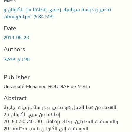
Loading...
Files
تحضیر و دراسة سیرامیك زجاجي إنطلاقا من الكاولان و
(5.84 MB)
الفوسفات.pdf
Date
2013-06-23
Authors
بودراي سعید
Publisher
Université Mohamed BOUDIAF de M'Sila
Abstract
الھدف من ھذا العمل ھو تحضیر و دراسة خزفیات زجاجیة
إنطلاقا من مزیج الكاولان ( 2
70 ،60 ،50 ،40 ،30 ، والفوسفات المحلیتین، وذلك بإضافة
الفوسفات إلى الكاولان بنسب مختلفة : 20