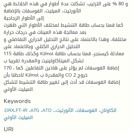
و 80 % على الترتیب. تشكلت عدة أطوار في ھذه الخلائط ھي
الأنورتیت، المیلیت، الفوسفات بالإضافة
إلى الأطوار الزجاجیة.
كما قمنا بحساب طاقة التنشیط لمختلف الأطوار التي ظھرت
بعد معالجة ھذه العینات في درجات حرارة
مختلفة، وھذا بالاعتماد على نتائج التحلیل الحراري التفاضلي و
التحلیل الحراري الكتلي. وبالاعتماد على
115 وكذلك طاقة KJ/mol معادلة كیسنجر، قمنا بحساب طاقة
تشكل المیتاكاولینیت والمقدرة تقریبا ب
170 ، إضافة الفوسفات لم یؤثر على ھاذین التفاعلین. كما
لاحظنا بأن KJ/mol والمقدرة ب CO خروج 2
إضافة الفوسفات قد أدت إلى تغییر طاقة التنشیط لتشكل
المیلیت الأولي.
Keywords
.DRX،FT-IR ،ATG ،ATD ،الكاولان، الفوسفات، الأنورتیت،
المیلیت الأولي
URI