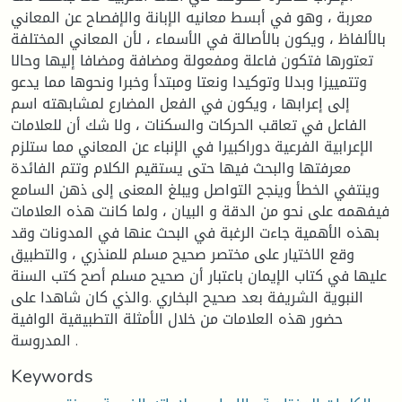
معربة ، وهو في أبسط معانيه الإبانة والإفصاح عن المعاني
بالألفاظ ، ويكون بالأصالة في الأسماء ، لأن المعاني المختلفة
تعتورها فتكون فاعلة ومفعولة ومضافة ومضافا إليها وحالا
وتتمييزا وبدلا وتوكيدا ونعتا ومبتدأ وخبرا ونحوها مما يدعو
إلى إعرابها ، ويكون في الفعل المضارع لمشابهته اسم
الفاعل في تعاقب الحركات والسكنات ، ولا شك أن للعلامات
الإعرابية الفرعية دوراكبيرا في الإنباء عن المعاني مما ستلزم
معرفتها والبحث فيها حتى يستقيم الكلام وتتم الفائدة
وينتفي الخطأ وينجح التواصل ويبلغ المعنى إلى ذهن السامع
فيفهمه على نحو من الدقة و البيان ، ولما كانت هذه العلامات
بهذه الأهمية جاءت الرغبة في البحث عنها في المدونات وقد
وقع الاختيار على مختصر صحيح مسلم للمنذري ، والتطبيق
عليها في كتاب الإيمان باعتبار أن صحيح مسلم أصح كتب السنة
النبوية الشريفة بعد صحيح البخاري .والذي كان شاهدا على
حضور هذه العلامات من خلال الأمثلة التطبيقية الوافية
المدروسة .
Keywords