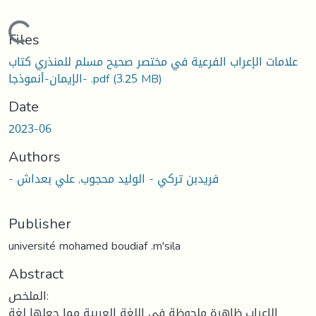
Loading...
Files
علامات الإعراب الفرعية في مختصر صحيح مسلم للمنذري كتاب
(3.25 MB)
الإيمان-أنموذجا- .pdf
Date
2023-06
Authors
- فريدبن تركي - الوليد محجوب, علي بعداش
Publisher
université mohamed boudiaf .m'sila
Abstract
الملخص:
الإعراب ظاهرة ملحوظة في اللغة العربية مما جعلها لغة