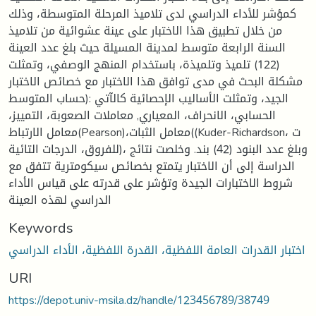
كمؤشر للأداء الدراسي لدى تلاميذ المرحلة المتوسطة، وذلك
من خلال تطبيق هذا الاختبار على عينة عشوائية من تلاميذ
السنة الرابعة متوسط لمدينة المسيلة حيث بلغ عدد العينة
(122) تلميذ وتلميذة، باستخدام المنهج الوصفي، وتمثلت
مشكلة البحث في مدى توافق هذا الاختبار مع خصائص الاختبار
الجيد، وتمثلت الأساليب الإحصائیة كالآتي :(حساب المتوسط
الحسابي، الانحراف، المعیاري, معاملات الصعوبة، التمییز،
معامل الارتباط(Pearson)،معامل الثبات((Kuder-Richardson، ت
للفروق، الدرجات التائية)، وبلغ عدد البنود (42) بند. وخلصت نتائج
الدراسة إلى أن الاختبار يتمتع بخصائص سيكومترية تتفق مع
شروط الاختبارات الجيدة وتؤشر على قدرته على قياس الأداء
الدراسي لهذه العينة
Keywords
اختبار القدرات العامة اللفظية، القدرة اللفظية، الأداء الدراسي
URI
https://depot.univ-msila.dz/handle/123456789/38749