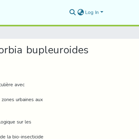
Log In
orbia bupleuroides
culière avec
s zones urbaines aux
logique sur les
 de la bio-insecticide