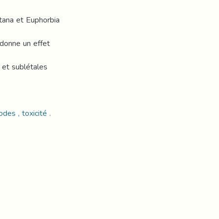
tana et Euphorbia
 donne un effet
 et sublétales
des , toxicité .