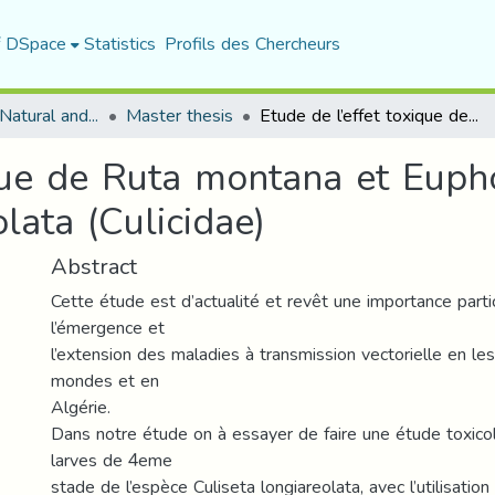
f DSpace
Statistics
Profils des Chercheurs
Department of Natural and Life Sciences
Master thesis
Etude de l’effet toxique de Ruta montana et Euphorbia bupleuroides sur Culiseta longiareolata (Culicidae)
ique de Ruta montana et Euph
lata (Culicidae)
Abstract
Cette étude est d’actualité et revêt une importance parti
l’émergence et
l’extension des maladies à transmission vectorielle en le
mondes et en
Algérie.
Dans notre étude on à essayer de faire une étude toxico
larves de 4eme
stade de l’espèce Culiseta longiareolata, avec l’utilisation