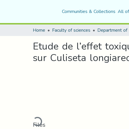
Communities & Collections
All o
Home
Faculty of sciences
Etude de l’effet tox
sur Culiseta longiareo
Loading...
Files