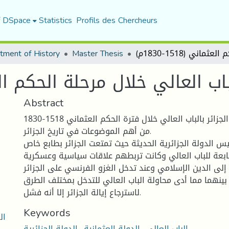
f DSpace
Statistics
Profils des Chercheurs
tment of History
Master Thesis
 العالي خلال مرحلة الحكم العثماني (8
Abstract
يعد موضوع علاقة الجزائر بالباب العالي خلال فترة الحكم العثماني 1518-1830
من أهم الموضوعات في تاريخ الجزائر.
يس الدولة الجزائرية الحديثة حيث تمتعت الجزائر بطابع خاص
لتابعة للباب العالي وكانت تربطهم علاقات سياسية وعسكرية
ء إلى الدين الإسلامي وعند تدخل الغزو الفرنسي على الجزائر
بينهما مما أدى محاولة الباب العالي للتدخل بمختلف الطرق
لاسترجاع إيالة الجزائر إلا أنه فشل.
Keywords
ال
الباب العالي- الدولة العثمانية- الدولة الجزائرية