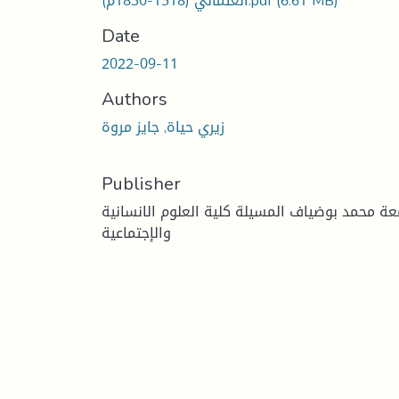
(6.61 MB)
العثماني (1518-1830م).pdf
Date
2022-09-11
Authors
زيري حياة, جايز مروة
Publisher
عة محمد بوضياف المسيلة كلية العلوم الانسانية
والإجتماعية