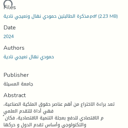
ding...
Files
مذكرة الطالبتين حمودي نهال ونعيجي نادية.pdf
(2.23 MB)
Date
2024
Authors
حمودي نهال نعيجي نادية
Publisher
جامعة المسيلة
Abstract
تعد براءة الاختراع من أهم عناصر حقوق الملكية الصناعية،
فهي أداة للتقدم العلمي
م الاقتصادي للدفع بعجلة التنمية الاقتصادية، فكان ُ
والتكنولوجي وأساس تقدم الدول و حركها