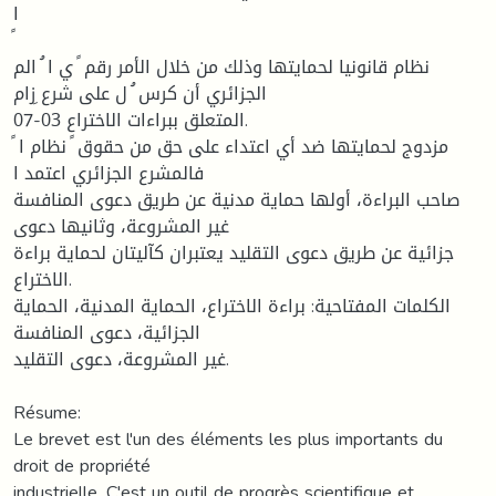
ا
نظام قانونيا لحمايتها وذلك من خلال الأمر رقم ً ي ا ُ الم
الجزائري أن كرس ُ ل على شرع ِزام
07-03 المتعلق ببراءات الاختراع.
مزدوج لحمايتها ضد أي اعتداء على حق من حقوق ً نظام ا ً
فالمشرع الجزائري اعتمد ا
صاحب البراءة، أولها حماية مدنية عن طريق دعوى المنافسة
غير المشروعة، وثانيها دعوى
جزائية عن طريق دعوى التقليد يعتبران كآليتان لحماية براءة
الاختراع.
الكلمات المفتاحية: براءة الاختراع، الحماية المدنية، الحماية
الجزائية، دعوى المنافسة
غير المشروعة، دعوى التقليد.
Résume:
Le brevet est l'un des éléments les plus importants du
droit de propriété
industrielle. C'est un outil de progrès scientifique et