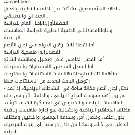
competitions
جاءهذاالبحثفيفصول: تشكلت بين الخلفية النظرية والعمل
الميداني والتطبيقي .
الفصلالأول:.الإطار العام للدراسة.
وتناولالفصلالثاني:الخلفية النظرية للدراسة المنافسات
الرياضية.
أماالفصلالثالث: رهان الدولة على لجان الأنصار.
الفصلالرابع: منهجية الدراسة.
أما الفصل الخامس: عرض وتحليل ومناقشة النتائج
أما الفصل السادس: الاستنتاجات والمقترحات
منأهمالنتائجالتيتوصلإليهاالباحث:الاستنتاجات والمقترحات
توصل الباحث للعديد من الاستنتاجات منها :
- تحتل لجان أنصار مكانة هامة في النشاطات الرياضية، إذ تعد
من بين أهم مقومات النجاح الرياضي، والحلقة الأبرز في عالم
المنافسات الرياضة وبالخصوص في لعبة كرة القدم، لترشيد
مختلف الجماهير الرياضية والشبانية نحو إدارة منافسات رياضية
بدون عنف، وضمان أمن وسلامة الجمهور واللاعبين ومختلف
الفاعلين في ذلك، وتمكنا من خلال دراستنا إلى إثبات الفرضيات
الجزئية: