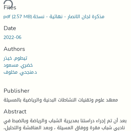
Loading...
Files
(2.57 MB)
‫‫مذكرة لجان الانصار - نهائية - نسخة.pdf
Date
2022-06
Authors
تيطوم, خيذر
خضري, مسعود
د.منجحي, مخلوف
Publisher
معهد علوم وتقنيات النشاطات البدنية والرياضية بالمسيلة
Abstract
بعد أن تم إجراء دراستنا بمديرية الشباب والرياضة وبالضبط في
ناديي شباب مقرة ووفاق المسيلة ، وبعد المناقشة والتحليل،