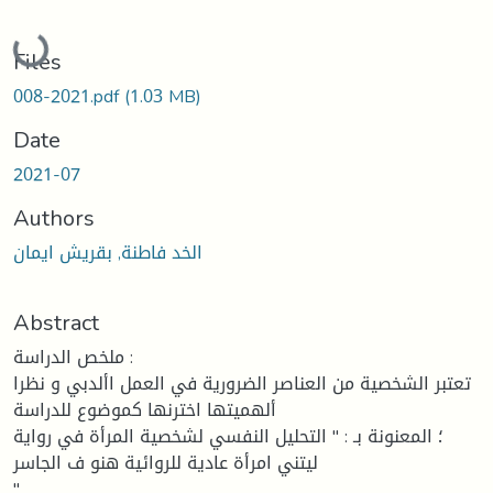
Loading...
Files
008-2021.pdf
(1.03 MB)
Date
2021-07
Authors
الخد فاطنة, بقريش ايمان
Abstract
ملخص الدراسة :
تعتبر الشخصية من العناصر الضرورية في العمل األدبي و نظرا
ألهميتها اخترنها كموضوع للدراسة
؛ المعنونة بـ : " التحليل النفسي لشخصية المرأة في رواية
ليتني امرأة عادية للروائية هنو ف الجاسر
"