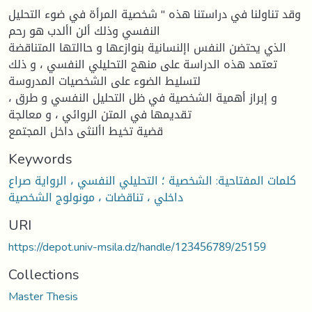
وقد تناولنا في دراستنا هذه " شخصية المرأة في ضوء التحليل
النفسي وذلك ألن األدب هو رحم
الذي يحتضن النفس اإلنسانية بنوازعها و حاالتها المتناقضة
تعتمد هذه الدراسة على منهج التحليلي النفسي ، و ذلك
لتسليط الضوء على الشخصيات المدروسة
، و إبراز أهمية الشخصية في ظل التحليل النفسي و طرق
تقديمها في المتن الروائي ، و معالجة
قضية تخيط األنثى داخل المجتمع
Keywords
كلمات المفتاحية: الشخصية ؛ التحليلي النفسي ، الرواية صراع
داخلي ، تناقضات ، مونولوج الشخصية
URI
https://depot.univ-msila.dz/handle/123456789/25159
Collections
Master Thesis