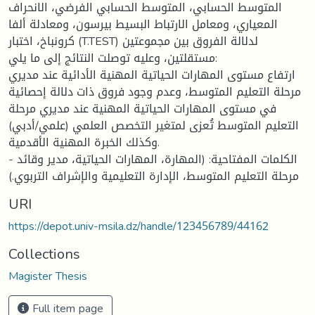
المتوسط الحسابي، المتوسط الحسابي الفرضي، الانحراف
المعياري، ومعامل الارتباط البسيط بيرسون، ومعادلة ألفا
كرونباخ، اختبار (T.TEST) لدلالة الفروق بين مجموعتين
مستقلتين، وعليه توصلت النتائج إلى ما يلي:
ارتفاع مستوى المهارات الحياتية المهنية الأدائية عند مديري
مرحلة التعليم المتوسط، وعدم وجود فروق ذات دلالة إحصائية
في مستوى المهارات الحياتية المهنية عند مديري مرحلة
التعليم المتوسط تُعزى لمتغير التخصص العلمي (علمي/أدبي)
وكذلك الخبرة المهنية الأقدمية.
- الكلمات المفتاحية: (المهارة، المهارات الحياتية، مدير وقائد
مرحلة التعليم المتوسط، الإدارة التعليمية والإشراف التربوي.)
URI
https://depot.univ-msila.dz/handle/123456789/44162
Collections
Magister Thesis
Full item page