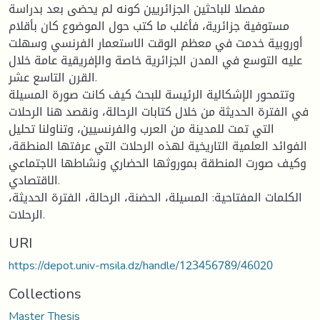
مفصلا للباحثين الجزائريين كونه لم يحضى بعد بدراسة
مستوفية جزائرية، فأغلب ما كتب حول الموضوع كان بأقلام
أوروبية خدمت في معظم الوقت الاستعمار الفرنسي وسهلت
عليه التوسع في المدن الجزائرية خاصة والإفريقية عامة خلال
القرن التاسع عشر.
وتتمحور الإشكالية الرئيسة للبحث كيف كانت صورة المسيلة
في الفترة الحديثة من خلال كتابات الرحالة، ونقصد هنا الرحلات
التي تمت للمدينة من العرب والفرنسيين، وتناولنا تحليل
الفوائد العلمية التاريخية لهذه الرحلات التي عرفتها المنطقة،
وكيف صورت المنطقة بموروثها الحضاري ونشاطها الاجتماعي
الاقتصادي.
الكلمات المفتاحية: المسيلة، الحضنة، الرحالة، الفترة الحديثة،
الرحلات.
URI
https://depot.univ-msila.dz/handle/123456789/46020
Collections
Master Thesis