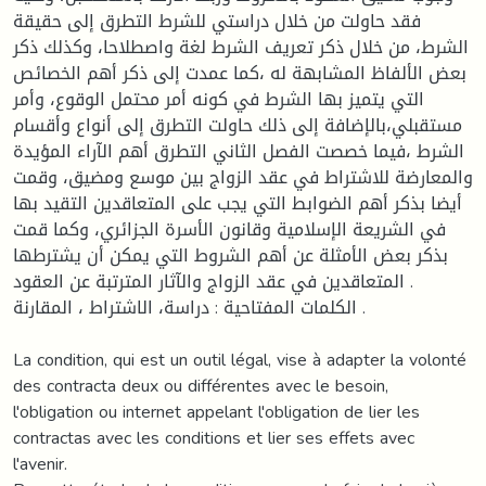
فقد حاولت من خلال دراستي للشرط التطرق إلى حقيقة
الشرط، من خلال ذكر تعريف الشرط لغة واصطلاحا، وكذلك ذكر
بعض الألفاظ المشابهة له ،كما عمدت إلى ذكر أهم الخصائص
التي يتميز بها الشرط في كونه أمر محتمل الوقوع، وأمر
مستقبلي،بالإضافة إلى ذلك حاولت التطرق إلى أنواع وأقسام
الشرط ،فيما خصصت الفصل الثاني التطرق أهم الآراء المؤيدة
والمعارضة للاشتراط في عقد الزواج بين موسع ومضيق، وقمت
أيضا بذكر أهم الضوابط التي يجب على المتعاقدين التقيد بها
في الشريعة الإسلامية وقانون الأسرة الجزائري، وكما قمت
بذكر بعض الأمثلة عن أهم الشروط التي يمكن أن يشترطها
المتعاقدين في عقد الزواج والآثار المترتبة عن العقود .
الكلمات المفتاحية : دراسة، الاشتراط ، المقارنة .
La condition, qui est un outil légal, vise à adapter la volonté
des contracta deux ou différentes avec le besoin,
l'obligation ou internet appelant l'obligation de lier les
contractas avec les conditions et lier ses effets avec
l'avenir.